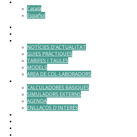
Català
Español
DESPATX
EQUIP
ACTUALITAT
NOTÍCIES D'ACTUALITAT
GUIES PRÀCTIQUES
TARIFES I TAULES
MODELS
AREA DE COL-LABORADORS
EINES
CALCULADORES BÀSIQUES
SIMULADORS EXTERNS
AGENDA
ENLLAÇOS D'INTERÈS
RESERVAR CITA
ÀREA DE CLIENTS
PAGAMENTS
CONTACTE