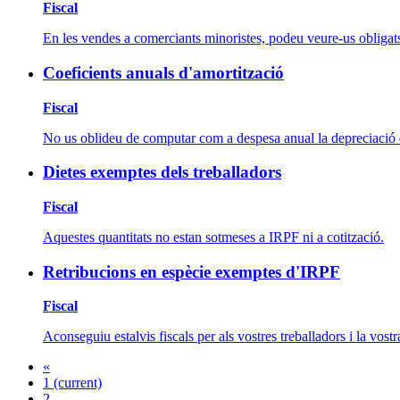
Fiscal
En les vendes a comerciants minoristes, podeu veure-us obligats 
Coeficients anuals d'amortització
Fiscal
No us oblideu de computar com a despesa anual la depreciació de
Dietes exemptes dels treballadors
Fiscal
Aquestes quantitats no estan sotmeses a IRPF ni a cotització.
Retribucions en espècie exemptes d'IRPF
Fiscal
Aconseguiu estalvis fiscals per als vostres treballadors i la vost
«
1
(current)
2