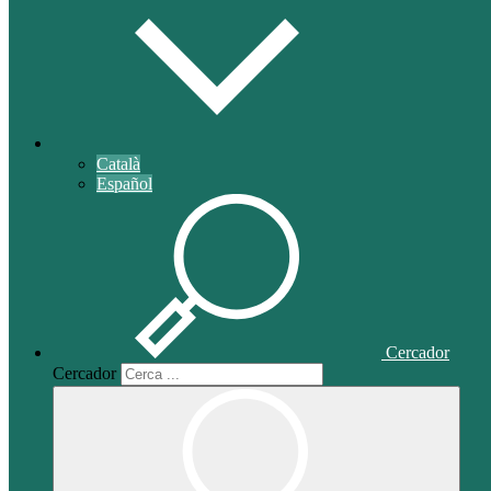
Català
Español
Cercador
Cercador