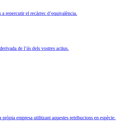
a repercutir el recàrrec d’equivalència.
rivada de l’ús dels vostres actius.
ra pròpia empresa utilitzant aquestes retribucions en espècie.