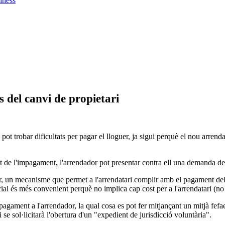
iness
 del canvi de propietari
 pot trobar dificultats per pagar el lloguer, ja sigui perquè el nou arre
nt de l'impagament, l'arrendador pot presentar contra ell una demanda d
dir, un mecanisme que permet a l'arrendatari complir amb el pagament del 
icial és més convenient perquè no implica cap cost per a l'arrendatari (no
el pagament a l'arrendador, la qual cosa es pot fer mitjançant un mitjà fe
i se sol·licitarà l'obertura d'un "expedient de jurisdicció voluntària".