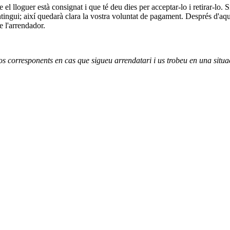
el lloguer està consignat i que té deu dies per acceptar-lo i retirar-lo. S
ingui; així quedarà clara la vostra voluntat de pagament. Després d'aquest 
e l'arrendador.
os corresponents en cas que sigueu arrendatari i us trobeu en una situac