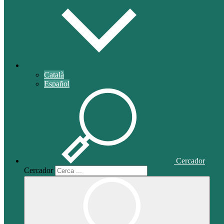
Català
Español
Cercador
Cercador