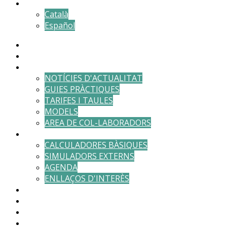
Català
Español
DESPATX
EQUIP
ACTUALITAT
NOTÍCIES D'ACTUALITAT
GUIES PRÀCTIQUES
TARIFES I TAULES
MODELS
AREA DE COL-LABORADORS
EINES
CALCULADORES BÀSIQUES
SIMULADORS EXTERNS
AGENDA
ENLLAÇOS D'INTERÈS
RESERVAR CITA
ÀREA DE CLIENTS
PAGAMENTS
CONTACTE