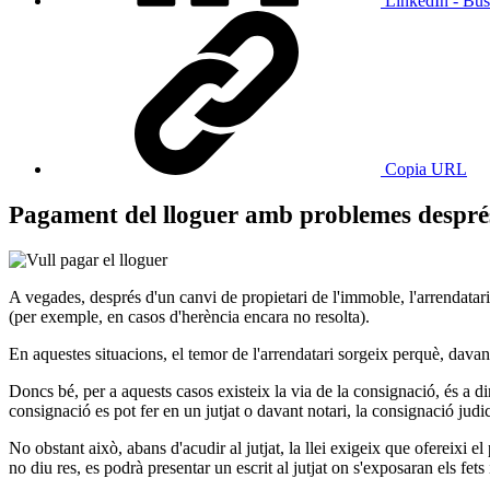
LinkedIn - Bus
Copia URL
Pagament del lloguer amb problemes després
A vegades, després d'un canvi de propietari de l'immoble, l'arrendatari
(per exemple, en casos d'herència encara no resolta).
En aquestes situacions, el temor de l'arrendatari sorgeix perquè, dava
Doncs bé, per a aquests casos existeix la via de la consignació, és a 
consignació es pot fer en un jutjat o davant notari, la consignació jud
No obstant això, abans d'acudir al jutjat, la llei exigeix que ofereixi 
no diu res, es podrà presentar un escrit al jutjat on s'exposaran els fets 