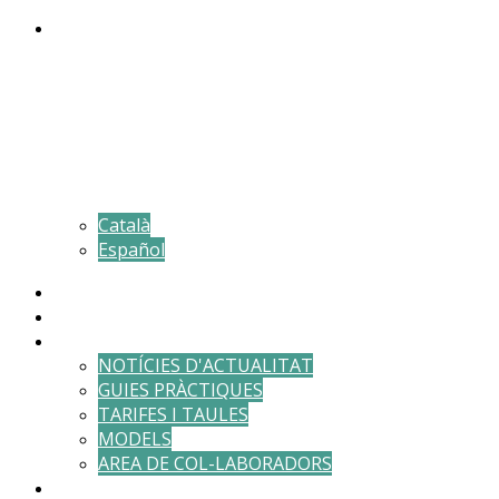
Català
Español
DESPATX
EQUIP
ACTUALITAT
NOTÍCIES D'ACTUALITAT
GUIES PRÀCTIQUES
TARIFES I TAULES
MODELS
AREA DE COL-LABORADORS
EINES