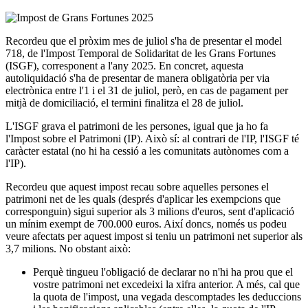
Recordeu que el pròxim mes de juliol s'ha de presentar el model
718, de l'Impost Temporal de Solidaritat de les Grans Fortunes
(ISGF), corresponent a l'any 2025. En concret, aquesta
autoliquidació s'ha de presentar de manera obligatòria per via
electrònica entre l'1 i el 31 de juliol, però, en cas de pagament per
mitjà de domiciliació, el termini finalitza el 28 de juliol.
L'ISGF grava el patrimoni de les persones, igual que ja ho fa
l'Impost sobre el Patrimoni (IP). Això sí: al contrari de l'IP, l'ISGF té
caràcter estatal (no hi ha cessió a les comunitats autònomes com a
l'IP).
Recordeu que aquest impost recau sobre aquelles persones el
patrimoni net de les quals (després d'aplicar les exempcions que
corresponguin) sigui superior als 3 milions d'euros, sent d'aplicació
un mínim exempt de 700.000 euros. Així doncs, només us podeu
veure afectats per aquest impost si teniu un patrimoni net superior als
3,7 milions. No obstant això:
Perquè tingueu l'obligació de declarar no n'hi ha prou que el
vostre patrimoni net excedeixi la xifra anterior. A més, cal que
la quota de l'impost, una vegada descomptades les deduccions