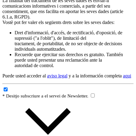
La finalitat del tractament de les seves dades és enviar-li
comunicacions informatives i comercials, a partir del seu
consentiment, que ens facilita en aportar les seves dades (article
6.1.a, RGPD).
Vostè pot fer valer els següents drets sobre les seves dades:
Dret d'informació, d'accés, de rectificació, d'oposició, de
supressió ("a l'oblit"), de limitació del
tractament, de portabilitat, de no ser objecte de decisions
individuals automatitzades.
Recuerde que ejercitar sus derechos es gratuito. También
puede usted presentar una reclamación ante la
autoridad de control.
Puede usted acceder al
aviso legal
y a la información completa
aqui
* Desitjo subscriure a el servei de Newsletter.