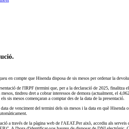
iness
ució.
ingueu en compte que Hisenda disposa de sis mesos per ordenar la devolu
sentació de l'IRPF (termini que, per a la declaració de 2025, finalitza e
 mesos, tindreu dret a cobrar interessos de demora (actualment, el 4,0
y, els sis mesos començaran a comptar des de la data de la presentació.
la data de venciment del termini dels sis mesos i la data en què Hisenda
automàticament.
ació a través de la pàgina web de l'AEAT.Per això, accediu als serveis d
B)". A l'hora d'identificar-vos haureu de disposar de DNI electrònic, 