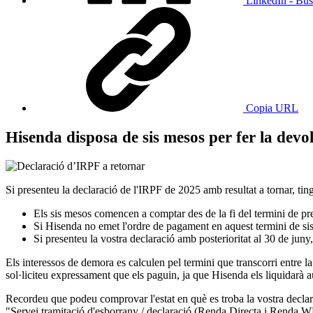
LinkedIn - Bus
Copia URL
Hisenda disposa de sis mesos per fer la devol
Si presenteu la declaració de l'IRPF de 2025 amb resultat a tornar, t
Els sis mesos comencen a comptar des de la fi del termini de pre
Si Hisenda no emet l'ordre de pagament en aquest termini de sis
Si presenteu la vostra declaració amb posterioritat al 30 de jun
Els interessos de demora es calculen pel termini que transcorri entre 
sol·liciteu expressament que els paguin, ja que Hisenda els liquidarà 
Recordeu que podeu comprovar l'estat en què es troba la vostra declar
"Servei tramitació d'esborrany / declaració (Renda Directa i Renda WE