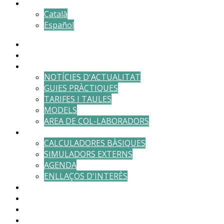
Català
Español
DESPATX
EQUIP
ACTUALITAT
NOTÍCIES D'ACTUALITAT
GUIES PRÀCTIQUES
TARIFES I TAULES
MODELS
AREA DE COL-LABORADORS
EINES
CALCULADORES BÀSIQUES
SIMULADORS EXTERNS
AGENDA
ENLLAÇOS D'INTERÈS
RESERVAR CITA
ÀREA DE CLIENTS
PAGAMENTS
CONTACTE