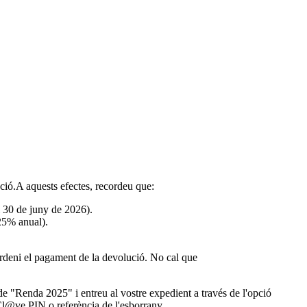
ció.A aquests efectes, recordeu que:
l 30 de juny de 2026).
625% anual).
 ordeni el pagament de la devolució. No cal que
e "Renda 2025" i entreu al vostre expedient a través de l'opció
Cl@ve PIN o referència de l'esborrany.