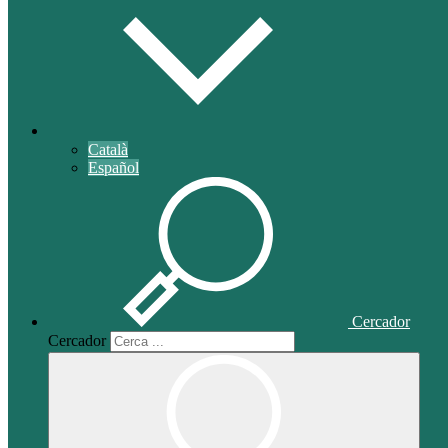
Català
Español
Cercador
Cercador